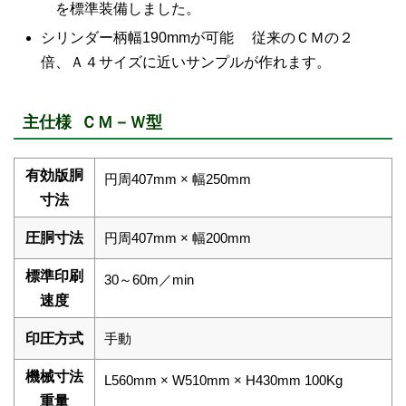
を標準装備しました。
シリンダー柄幅190mmが可能 従来のＣＭの２
倍、Ａ４サイズに近いサンプルが作れます。
主仕様 ＣＭ－Ｗ型
有効版胴
円周407mm × 幅250mm
寸法
圧胴寸法
円周407mm × 幅200mm
標準印刷
30～60m／min
速度
印圧方式
手動
機械寸法
L560mm × W510mm × H430mm 100Kg
重量