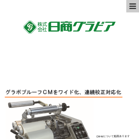
グラボプルーフ CM-W（広幅・連続
校正）