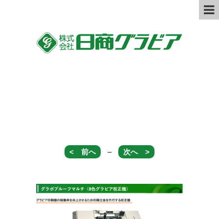
機械開発
< 前へ
–
次へ >