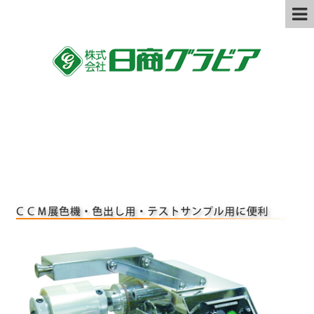
グラボプルーフＣＭ（小型校正・コー
ター機）