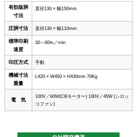
有効版胴
直径130 × 幅150mm
寸法
圧胴寸法
直径130 × 幅110mm
標準印刷
30～60m／min
速度
印圧方式
手動
機械寸法
L420 × W450 × H430mm 70Kg
重量
100V／60W(CBモーター) 100V／45W (シロッ
電 気
コファン)